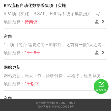
RPA流程自动化数据采集项目实施
RPA项目实施，从SAP、ERP等系统采集数据并回写。请注意以下要求，不符合者请勿扰！ 1、熟悉掌握国内主流RPA设计实施，如弘玑、来也、艺赛旗等产品； 2、有大中型企业RPA流程设计、实施项目经验； 3、非远程、需要现场实施！！！！！！！
2
项目预算：
待商议
逆向
1，项目简介 需要逆向三款软件，之前有一款1天之内有人已经逆向出来，交付给我了。 2，功能需求 逆向出来后，不做任何功能改变，做加密授权就可以了三、人员要求 3，人员要求 精通逆向，做事速度快。不拖延项目进度，能保持实时交流，按时交付。 平台功能可正常使用，无明显bug。 提供项目源码
2
项目预算：
1千~5千
网站更新
网站更新，当天工作，验收付费，写程序，检查系统，更新资料库，按发现问题及时处理，写新的广州话A l软件
5
项目预算：
1千以下
发布项目
逆向
软件项目交易网 © 2002－2024
1，电脑桌面应用做逆向，做加密授权就可以了 2，精通逆向，做事速度快，能迅速交费
京公网安备 110102000335号