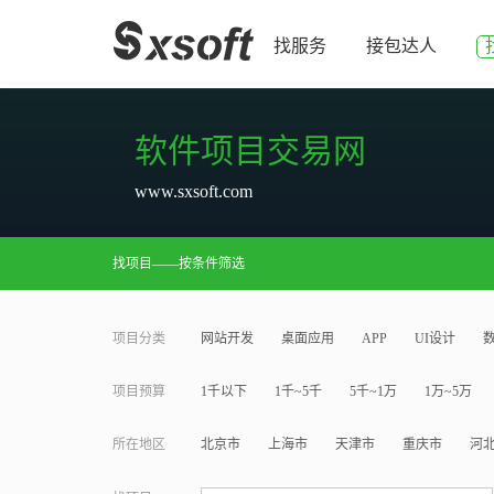
找服务
接包达人
软件项目交易网
www.sxsoft.com
找项目——按条件筛选
项目分类
网站开发
桌面应用
APP
UI设计
项目预算
1千以下
1千~5千
5千~1万
1万~5万
所在地区
北京市
上海市
天津市
重庆市
河