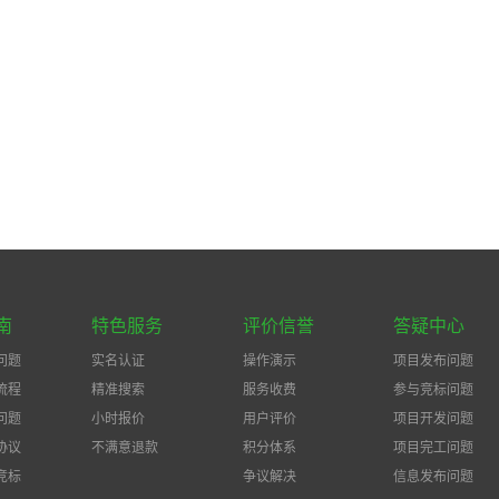
南
特色服务
评价信誉
答疑中心
问题
实名认证
操作演示
项目发布问题
流程
精准搜索
服务收费
参与竞标问题
问题
小时报价
用户评价
项目开发问题
协议
不满意退款
积分体系
项目完工问题
竞标
争议解决
信息发布问题