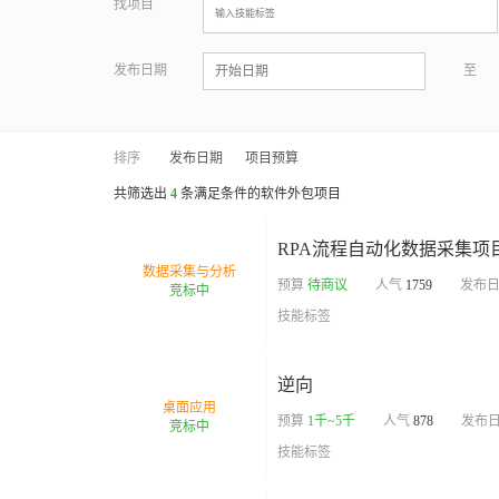
找项目
输入技能标签
发布日期
至
排序
发布日期
项目预算
共筛选出
4
条满足条件的软件外包项目
RPA流程自动化数据采集项
数据采集与分析
预算
待商议
人气
1759
发布
竞标中
技能标签
逆向
桌面应用
预算
1千~5千
人气
878
发布
竞标中
技能标签