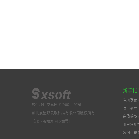
新手指
注册登录
软件项目交易网 © 2002－2026
项目交易
北京星野云联科技有限公司版权所有
充值提款
[京ICP备2021029338号]
用户注册
为何付费