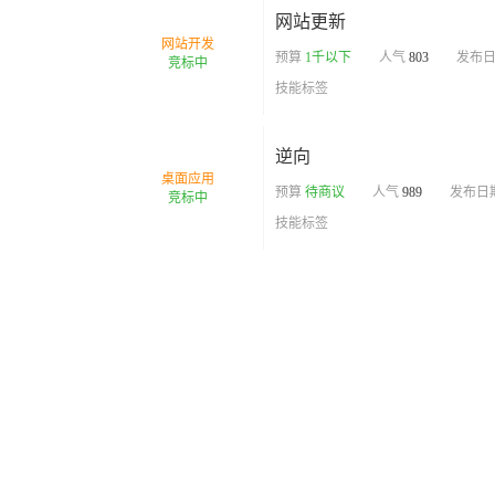
网站更新
网站开发
预算
1千以下
人气
803
发布
竞标中
技能标签
逆向
桌面应用
预算
待商议
人气
989
发布日
竞标中
技能标签