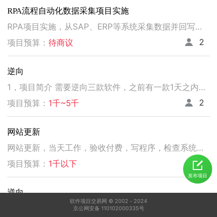
RPA流程自动化数据采集项目实施
RPA项目实施，从SAP、ERP等系统采集数据并回写。请注意以下要求，不符合者请勿扰！ 1、熟悉掌握国内主流RPA设计实施，如弘玑、来也、艺赛旗等产品； 2、有大中型企业RPA流程设计、实施项目经验； 3、非远程、需要现场实施！！！！！！！
2
项目预算：
待商议
逆向
1，项目简介 需要逆向三款软件，之前有一款1天之内有人已经逆向出来，交付给我了。 2，功能需求 逆向出来后，不做任何功能改变，做加密授权就可以了三、人员要求 3，人员要求 精通逆向，做事速度快。不拖延项目进度，能保持实时交流，按时交付。 平台功能可正常使用，无明显bug。 提供项目源码
2
项目预算：
1千~5千
网站更新
网站更新，当天工作，验收付费，写程序，检查系统，更新资料库，按发现问题及时处理，写新的广州话A l软件
5
项目预算：
1千以下
发布项目
逆向
软件项目交易网 © 2002－2024
1，电脑桌面应用做逆向，做加密授权就可以了 2，精通逆向，做事速度快，能迅速交费
京公网安备 110102000335号