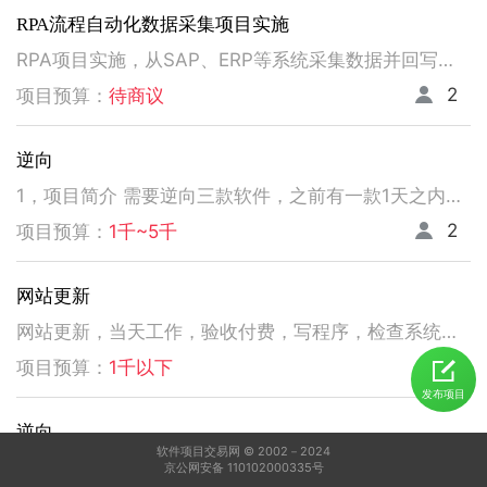
RPA流程自动化数据采集项目实施
RPA项目实施，从SAP、ERP等系统采集数据并回写。请注意以下要求，不符合者请勿扰！ 1、熟悉掌握国内主流RPA设计实施，如弘玑、来也、艺赛旗等产品； 2、有大中型企业RPA流程设计、实施项目经验； 3、非远程、需要现场实施！！！！！！！
2
项目预算：
待商议
逆向
1，项目简介 需要逆向三款软件，之前有一款1天之内有人已经逆向出来，交付给我了。 2，功能需求 逆向出来后，不做任何功能改变，做加密授权就可以了三、人员要求 3，人员要求 精通逆向，做事速度快。不拖延项目进度，能保持实时交流，按时交付。 平台功能可正常使用，无明显bug。 提供项目源码
2
项目预算：
1千~5千
网站更新
网站更新，当天工作，验收付费，写程序，检查系统，更新资料库，按发现问题及时处理，写新的广州话A l软件
5
项目预算：
1千以下
发布项目
逆向
软件项目交易网 © 2002－2024
1，电脑桌面应用做逆向，做加密授权就可以了 2，精通逆向，做事速度快，能迅速交费
京公网安备 110102000335号