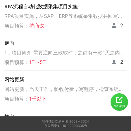
RPA流程自动化数据采集项目实施
RPA项目实施，从SAP、ERP等系统采集数据并回写。请注意以下要求，不符合者请勿扰！ 1、熟悉掌握国内主流RPA设计实施，如弘玑、来也、艺赛旗等产品； 2、有大中型企业RPA流程设计、实施项目经验； 3、非远程、需要现场实施！！！！！！！
2
项目预算：
待商议
逆向
1，项目简介 需要逆向三款软件，之前有一款1天之内有人已经逆向出来，交付给我了。 2，功能需求 逆向出来后，不做任何功能改变，做加密授权就可以了三、人员要求 3，人员要求 精通逆向，做事速度快。不拖延项目进度，能保持实时交流，按时交付。 平台功能可正常使用，无明显bug。 提供项目源码
2
项目预算：
1千~5千
网站更新
网站更新，当天工作，验收付费，写程序，检查系统，更新资料库，按发现问题及时处理，写新的广州话A l软件
5
项目预算：
1千以下
发布项目
逆向
软件项目交易网 © 2002－2024
1，电脑桌面应用做逆向，做加密授权就可以了 2，精通逆向，做事速度快，能迅速交费
京公网安备 110102000335号