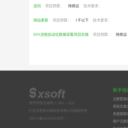
逆向
项目预算：
待商议
技术要求：
网站更新
项目预算：
1千以下
技术要求：
RPA流程自动化数据采集项目实施
项目预算：
待商议
新手指
注册登录
软件项目交易网 © 2002－2026
项目交易
北京星野云联科技有限公司版权所有
充值提款
[京ICP备2021029338号]
用户注册