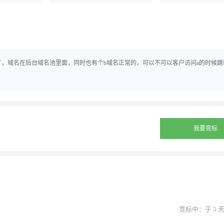
了，域名在后台域名池里面，同时也有个b域名正常的，可以不可以客户访问a的时候跳
我要竞标
竞标中：于 5 