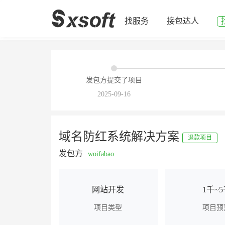
找服务
接包达人
发包方提交了项目
2025-09-16
域名防红系统解决方案
退款项目
发包方
woifabao
网站开发
1千~
项目类型
项目预