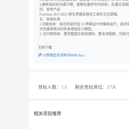
4.拥有良好的沟通习惯，能够在最终写代码前，先通过流
四、参考产品
Freeform 2017/2022 原生界面及相关工具栏交互逻辑。
五、验收标准
1.功能验收：成功完成外挂 UI 界面设计并编译运行，成功实现
可无缝调用对应的本地指定小模型。
2. 交付物验收：需完整提交系统源码、算法流程图、可执行的运行程
文档下载
UI界面任务说明书0609.docx
竞标人数：
3人
剩余竞标席位：17人
相关项目推荐