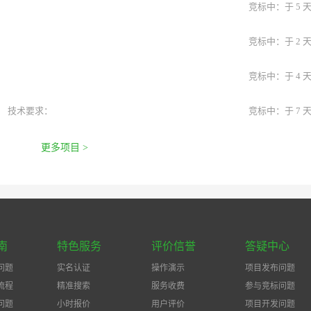
竞标中：于 5 
竞标中：于 2 
竞标中：于 4 
技术要求：
竞标中：于 7 
更多项目 >
南
特色服务
评价信誉
答疑中心
问题
实名认证
操作演示
项目发布问题
流程
精准搜索
服务收费
参与竞标问题
问题
小时报价
用户评价
项目开发问题