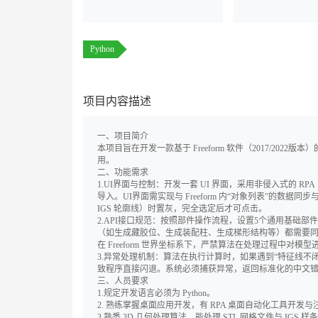
Python
项目内容描述
一、项目简介
本项目旨在开发一款基于 Freeform 软件（2017/20
用。
二、功能需求
1.UI界面与控制：开发一套 UI 界面，采用非侵入式的 RP
导入。UI界面需实现与 Freeform 内“对象列表”的数据
IGS 轮廓线）时置灰，完全选定后才可点击。
2.API接口规范：按照部件操作流程，设置5个通用基础部
（如生成藏胶位、生成装配柱、生成梯形结构等）都需要同步返回
在 Freeform 世界坐标系下，严禁算法在处理过程中对模
3.异常处理机制：算法在执行计算时，如果遇到“特征线不
致程序直接闪退。系统必须捕获异常，返回标准化的中文错误提示，
三、人员要求
1.规定开发语言必须为 Python。
2. 熟练掌握桌面应用开发，有 RPA 桌面自动化工具开发
3.熟悉 3D 几何处理算法，能处理 STL 网格文件与 IGS