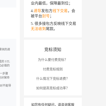
业内最低，保障最到位；
4.
诱导
发包方
线下交易
，会
被平台
封号
；
5. 很多接包方反映线下交易
无法收到
尾款。
竞标须知
法模块的调
为什么要付费竞标？
的 STL
（如必填的
付费竞标规则
每一步骤
绝对保持
什么情况下竞标退费？
绝对不能导
如何提高竞标成功率？
如您有任何疑问，请咨询客服