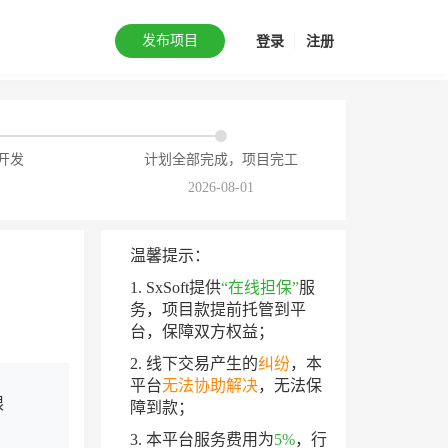
发布项目
登录
注册
开发
计划全部完成，项目完工
2026-08-01
温馨提示：
1. SxSoft提供
“在线担保”
服
务，项目款提前托管到平
台，保障双方权益；
2. 线下交易产生的
纠纷
，本
平台
无法协助解决
，无法保
限
障到款；
3. 本平台服务费用为
5%
，行