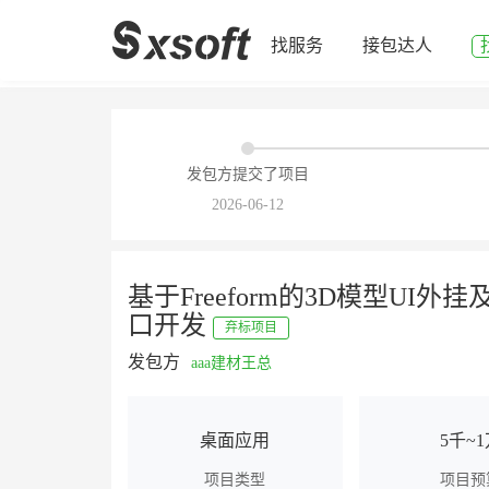
找服务
接包达人
发包方提交了项目
2026-06-12
基于Freeform的3D模型UI外挂
口开发
弃标项目
发包方
aaa建材王总
桌面应用
5千~
项目类型
项目预