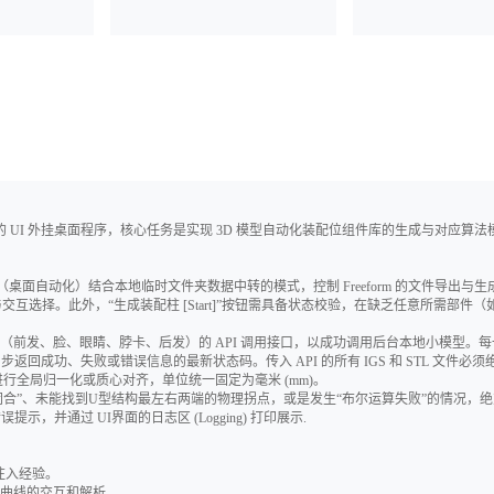
22版本）的 UI 外挂桌面程序，核心任务是实现 3D 模型自动化装配位组件库的生成与对应算
A（桌面自动化）结合本地临时文件夹数据中转的模式，控制 Freeform 的文件导出与生成
同步与交互选择。此外，“生成装配柱 [Start]”按钮需具备状态校验，在缺乏任意所需部件
件（前发、脸、眼睛、脖卡、后发）的 API 调用接口，以成功调用后台本地小模型。
成功、失败或错误信息的最新状态码。传入 API 的所有 IGS 和 STL 文件必须
型进行全局归一化或质心对齐，单位统一固定为毫米 (mm)。
闭合”、未能找到U型结构最左右两端的物理拐点，或是发生“布尔运算失败”的情况，
并通过 UI界面的日志区 (Logging) 打印展示.
与注入经验。
 样条曲线的交互和解析。