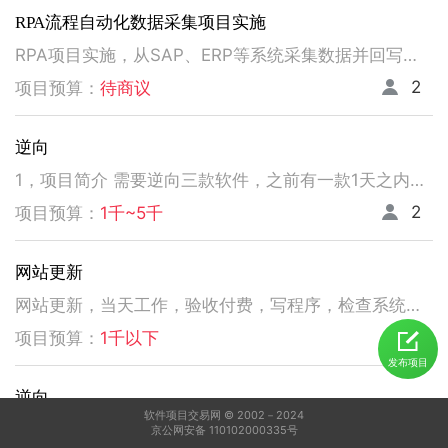
RPA流程自动化数据采集项目实施
RPA项目实施，从SAP、ERP等系统采集数据并回写。请注意以下要求，不符合者请勿扰！ 1、熟悉掌握国内主流RPA设计实施，如弘玑、来也、艺赛旗等产品； 2、有大中型企业RPA流程设计、实施项目经验； 3、非远程、需要现场实施！！！！！！！
2
项目预算：
待商议
逆向
1，项目简介 需要逆向三款软件，之前有一款1天之内有人已经逆向出来，交付给我了。 2，功能需求 逆向出来后，不做任何功能改变，做加密授权就可以了三、人员要求 3，人员要求 精通逆向，做事速度快。不拖延项目进度，能保持实时交流，按时交付。 平台功能可正常使用，无明显bug。 提供项目源码
2
项目预算：
1千~5千
网站更新
网站更新，当天工作，验收付费，写程序，检查系统，更新资料库，按发现问题及时处理，写新的广州话A l软件
5
项目预算：
1千以下
发布项目
逆向
软件项目交易网 © 2002－2024
1，电脑桌面应用做逆向，做加密授权就可以了 2，精通逆向，做事速度快，能迅速交费
京公网安备 110102000335号