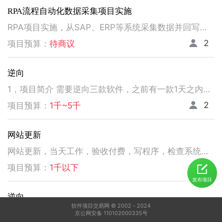
RPA流程自动化数据采集项目实施
RPA项目实施，从SAP、ERP等系统采集数据并回写。请注意以下要求，不符合者请勿扰！ 1、熟悉掌握国内主流RPA设计实施，如弘玑、来也、艺赛旗等产品； 2、有大中型企业RPA流程设计、实施项目经验； 3、非远程、需要现场实施！！！！！！！
2
项目预算：
待商议
逆向
1，项目简介 需要逆向三款软件，之前有一款1天之内有人已经逆向出来，交付给我了。 2，功能需求 逆向出来后，不做任何功能改变，做加密授权就可以了三、人员要求 3，人员要求 精通逆向，做事速度快。不拖延项目进度，能保持实时交流，按时交付。 平台功能可正常使用，无明显bug。 提供项目源码
2
项目预算：
1千~5千
网站更新
网站更新，当天工作，验收付费，写程序，检查系统，更新资料库，按发现问题及时处理，写新的广州话A l软件
5
项目预算：
1千以下
发布项目
逆向
软件项目交易网 © 2002－2024
1，电脑桌面应用做逆向，做加密授权就可以了 2，精通逆向，做事速度快，能迅速交费
京公网安备 110102000335号