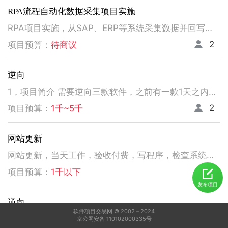
RPA流程自动化数据采集项目实施
RPA项目实施，从SAP、ERP等系统采集数据并回写。请注意以下要求，不符合者请勿扰！ 1、熟悉掌握国内主流RPA设计实施，如弘玑、来也、艺赛旗等产品； 2、有大中型企业RPA流程设计、实施项目经验； 3、非远程、需要现场实施！！！！！！！
2
项目预算：
待商议
逆向
1，项目简介 需要逆向三款软件，之前有一款1天之内有人已经逆向出来，交付给我了。 2，功能需求 逆向出来后，不做任何功能改变，做加密授权就可以了三、人员要求 3，人员要求 精通逆向，做事速度快。不拖延项目进度，能保持实时交流，按时交付。 平台功能可正常使用，无明显bug。 提供项目源码
2
项目预算：
1千~5千
网站更新
网站更新，当天工作，验收付费，写程序，检查系统，更新资料库，按发现问题及时处理，写新的广州话A l软件
5
项目预算：
1千以下
发布项目
逆向
软件项目交易网 © 2002－2024
1，电脑桌面应用做逆向，做加密授权就可以了 2，精通逆向，做事速度快，能迅速交费
京公网安备 110102000335号