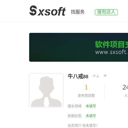
找服务
接包达人
牛八戒88
个人
1
2
发布项目数
人
擅长领域
未填写
技能标签
未填写
会员简介 尚未填写！