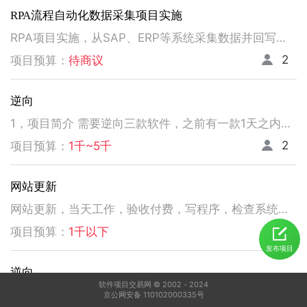
RPA流程自动化数据采集项目实施
RPA项目实施，从SAP、ERP等系统采集数据并回写。请注意以下要求，不符合者请勿扰！ 1、熟悉掌握国内主流RPA设计实施，如弘玑、来也、艺赛旗等产品； 2、有大中型企业RPA流程设计、实施项目经验； 3、非远程、需要现场实施！！！！！！！
2
项目预算：
待商议
逆向
1，项目简介 需要逆向三款软件，之前有一款1天之内有人已经逆向出来，交付给我了。 2，功能需求 逆向出来后，不做任何功能改变，做加密授权就可以了三、人员要求 3，人员要求 精通逆向，做事速度快。不拖延项目进度，能保持实时交流，按时交付。 平台功能可正常使用，无明显bug。 提供项目源码
2
项目预算：
1千~5千
网站更新
网站更新，当天工作，验收付费，写程序，检查系统，更新资料库，按发现问题及时处理，写新的广州话A l软件
5
项目预算：
1千以下
发布项目
逆向
软件项目交易网 © 2002－2024
1，电脑桌面应用做逆向，做加密授权就可以了 2，精通逆向，做事速度快，能迅速交费
京公网安备 110102000335号