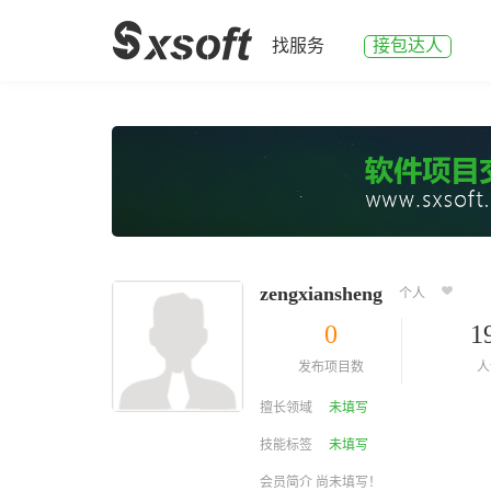
找服务
接包达人
zengxiansheng
个人
0
1
发布项目数
人
擅长领域
未填写
技能标签
未填写
会员简介 尚未填写！