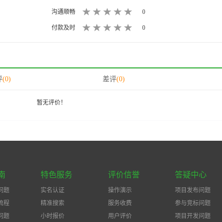
沟通顺畅
0
付款及时
0
评
(0)
差评
(0)
暂无评价！
南
特色服务
评价信誉
答疑中心
问题
实名认证
操作演示
项目发布问题
流程
精准搜索
服务收费
参与竞标问题
问题
小时报价
用户评价
项目开发问题