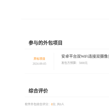
参与的外包项目
安卓平台双WiFi连接双摄
弃标项目
发包方预算：5000元
2024-09-05
综合评价
软件外包综合评分：
0
分, 共0人