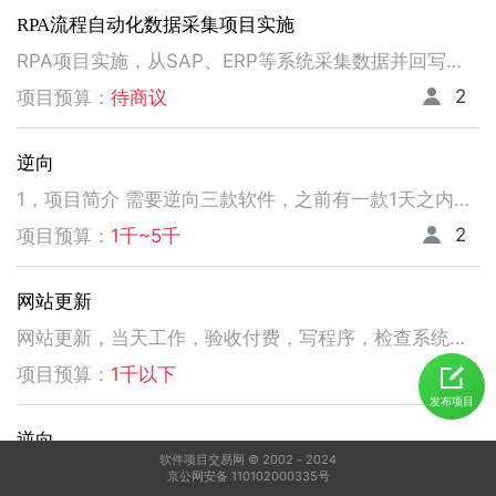
RPA流程自动化数据采集项目实施
RPA项目实施，从SAP、ERP等系统采集数据并回写。请注意以下要求，不符合者请勿扰！ 1、熟悉掌握国内主流RPA设计实施，如弘玑、来也、艺赛旗等产品； 2、有大中型企业RPA流程设计、实施项目经验； 3、非远程、需要现场实施！！！！！！！
2
项目预算：
待商议
逆向
1，项目简介 需要逆向三款软件，之前有一款1天之内有人已经逆向出来，交付给我了。 2，功能需求 逆向出来后，不做任何功能改变，做加密授权就可以了三、人员要求 3，人员要求 精通逆向，做事速度快。不拖延项目进度，能保持实时交流，按时交付。 平台功能可正常使用，无明显bug。 提供项目源码
2
项目预算：
1千~5千
网站更新
网站更新，当天工作，验收付费，写程序，检查系统，更新资料库，按发现问题及时处理，写新的广州话A l软件
5
项目预算：
1千以下
发布项目
逆向
软件项目交易网 © 2002－2024
1，电脑桌面应用做逆向，做加密授权就可以了 2，精通逆向，做事速度快，能迅速交费
京公网安备 110102000335号