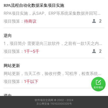
RPA流程自动化数据采集项目实施
RPA项目实施，从SAP、ERP等系统采集数据并回写。请注意以下要求，不符合者请勿扰！ 1、熟悉掌握国内主流RPA设计实施，如弘玑、来也、艺赛旗等产品； 2、有大中型企业RPA流程设计、实施项目经验； 3、非远程、需要现场实施！！！！！！！
2
项目预算：
待商议
逆向
1，项目简介 需要逆向三款软件，之前有一款1天之内有人已经逆向出来，交付给我了。 2，功能需求 逆向出来后，不做任何功能改变，做加密授权就可以了三、人员要求 3，人员要求 精通逆向，做事速度快。不拖延项目进度，能保持实时交流，按时交付。 平台功能可正常使用，无明显bug。 提供项目源码
2
项目预算：
1千~5千
网站更新
网站更新，当天工作，验收付费，写程序，检查系统，更新资料库，按发现问题及时处理，写新的广州话A l软件
5
项目预算：
1千以下
发布项目
逆向
软件项目交易网 © 2002－2024
1，电脑桌面应用做逆向，做加密授权就可以了 2，精通逆向，做事速度快，能迅速交费
京公网安备 110102000335号