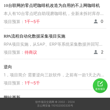
10台联网的零点吧咖啡机改造为自用的不上网咖啡机
本人有10台零点吧自助现磨咖啡机，全新未拆封库存，硬件全套完整；因原公司注册、云平台已关停，需要第三方改造主控支付系统才能自用。请提供回收或改造报价，可现场看货。
0
项目预算：
1千~5千
RPA流程自动化数据采集项目实施
RPA项目实施，从SAP、ERP等系统采集数据并回写。请注意以下要求，不符合者请勿扰！ 1、熟悉掌握国内主流RPA设计实施，如弘玑、来也、艺赛旗等产品； 2、有大中型企业RPA流程设计、实施项目经验； 3、非远程、需要现场实施！！！！！！！
2
项目预算：
待商议
逆向
1，项目简介 需要逆向三款软件，之前有一款1天之内有人已经逆向出来，交付给我了。 2，功能需求 逆向出来后，不做任何功能改变，做加密授权就可以了三、人员要求 3，人员要求 精通逆向，做事速度快。不拖延项目进度，能保持实时交流，按时交付。 平台功能可正常使用，无明显bug。 提供项目源码
2
项目预算：
1千~5千
发布项目
网站更新
软件项目交易网 © 2002－2024
网站更新，当天工作，验收付费，写程序，检查系统，更新资料库，按发现问题及时处理，写新的广州话A l软件
京公网安备 110102000335号