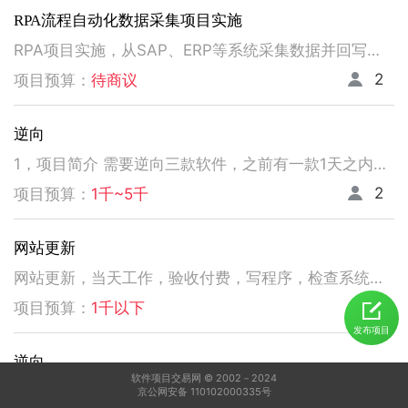
RPA流程自动化数据采集项目实施
RPA项目实施，从SAP、ERP等系统采集数据并回写。请注意以下要求，不符合者请勿扰！ 1、熟悉掌握国内主流RPA设计实施，如弘玑、来也、艺赛旗等产品； 2、有大中型企业RPA流程设计、实施项目经验； 3、非远程、需要现场实施！！！！！！！
2
项目预算：
待商议
逆向
1，项目简介 需要逆向三款软件，之前有一款1天之内有人已经逆向出来，交付给我了。 2，功能需求 逆向出来后，不做任何功能改变，做加密授权就可以了三、人员要求 3，人员要求 精通逆向，做事速度快。不拖延项目进度，能保持实时交流，按时交付。 平台功能可正常使用，无明显bug。 提供项目源码
2
项目预算：
1千~5千
网站更新
网站更新，当天工作，验收付费，写程序，检查系统，更新资料库，按发现问题及时处理，写新的广州话A l软件
5
项目预算：
1千以下
发布项目
逆向
软件项目交易网 © 2002－2024
1，电脑桌面应用做逆向，做加密授权就可以了 2，精通逆向，做事速度快，能迅速交费
京公网安备 110102000335号