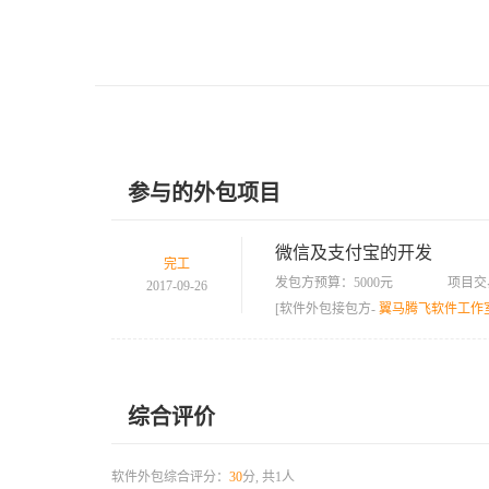
参与的外包项目
微信及支付宝的开发
完工
发包方预算：5000元
项目交
2017-09-26
[软件外包接包方-
翼马腾飞软件工作
综合评价
软件外包综合评分：
30
分, 共1人