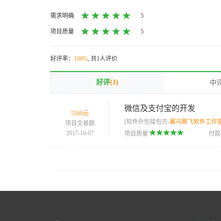
需求明确
5
项目质量
5
好评率：
100%
, 共1人评价
好评
(1)
中
微信及支付宝的开发
5500元
[软件外包接包方-
翼马腾飞软件工作
项目交易额
2017-10-07
项目质量
付