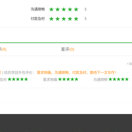
沟通顺畅
5
付款及时
5
评
(0)
差评
(0)
+3
室
] 给的项目外包评价：
需求明确，沟通顺畅，付款及时，期待下一次合作！
款及时
需求明确
沟通顺畅