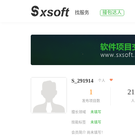
找服务
接包达人
S_291914
个人
1
21
发布项目数
人
擅长领域
未填写
技能标签
未填写
会员简介 尚未填写！