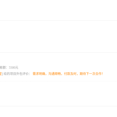
易额：5500元
室
] 给的项目外包评价：
需求明确，沟通顺畅，付款及时，期待下一次合作！