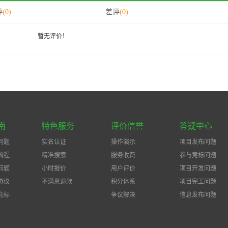
评
(0)
差评
(0)
暂无评价！
南
特色服务
评价信誉
答疑中心
问题
实名认证
操作演示
项目发布问题
流程
精准搜索
服务收费
参与竞标问题
问题
小时报价
用户评价
项目开发问题
协议
不满意退款
积分体系
项目完工问题
竞标
争议解决
信息发布问题