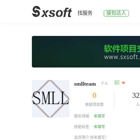
找服务
接包达人
smllteam
个人
0
32
承接项目数
人
擅长领域
未填写
技能标签
未填写
会员简介 尚未填写！