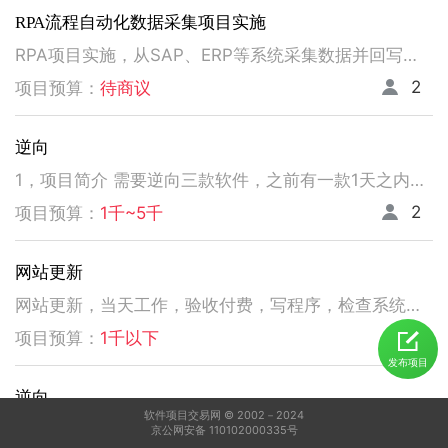
RPA流程自动化数据采集项目实施
RPA项目实施，从SAP、ERP等系统采集数据并回写。请注意以下要求，不符合者请勿扰！ 1、熟悉掌握国内主流RPA设计实施，如弘玑、来也、艺赛旗等产品； 2、有大中型企业RPA流程设计、实施项目经验； 3、非远程、需要现场实施！！！！！！！
2
项目预算：
待商议
逆向
1，项目简介 需要逆向三款软件，之前有一款1天之内有人已经逆向出来，交付给我了。 2，功能需求 逆向出来后，不做任何功能改变，做加密授权就可以了三、人员要求 3，人员要求 精通逆向，做事速度快。不拖延项目进度，能保持实时交流，按时交付。 平台功能可正常使用，无明显bug。 提供项目源码
2
项目预算：
1千~5千
网站更新
网站更新，当天工作，验收付费，写程序，检查系统，更新资料库，按发现问题及时处理，写新的广州话A l软件
5
项目预算：
1千以下
发布项目
逆向
软件项目交易网 © 2002－2024
1，电脑桌面应用做逆向，做加密授权就可以了 2，精通逆向，做事速度快，能迅速交费
京公网安备 110102000335号