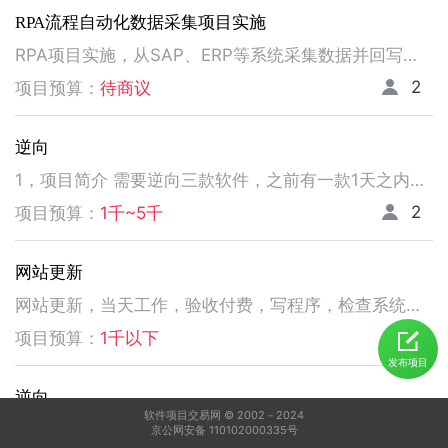
RPA流程自动化数据采集项目实施
RPA项目实施，从SAP、ERP等系统采集数据并回写。请注意以下要求，不符合者请勿扰！ 1、熟悉掌握国内主流RPA设计实施，如弘玑、来也、艺赛旗等产品； 2、有大中型企业RPA流程设计、实施项目经验； 3、非远程、需要现场实施！！！！！！！
2
项目预算：
待商议
逆向
1，项目简介 需要逆向三款软件，之前有一款1天之内有人已经逆向出来，交付给我了。 2，功能需求 逆向出来后，不做任何功能改变，做加密授权就可以了三、人员要求 3，人员要求 精通逆向，做事速度快。不拖延项目进度，能保持实时交流，按时交付。 平台功能可正常使用，无明显bug。 提供项目源码
2
项目预算：
1千~5千
网站更新
网站更新，当天工作，验收付费，写程序，检查系统，更新资料库，按发现问题及时处理，写新的广州话A l软件
5
项目预算：
1千以下
发布项目
逆向
软件项目交易网 © 2002－2024
1，电脑桌面应用做逆向，做加密授权就可以了 2，精通逆向，做事速度快，能迅速交费
京公网安备 110102000335号