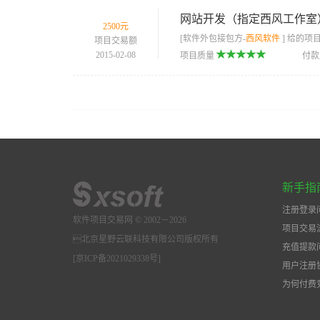
网站开发（指定西风工作室
2500元
[软件外包接包方-
西风软件
] 给的项
项目交易额
2015-02-08
项目质量
付
新手指
注册登录
软件项目交易网 © 2002－2026
项目交易
北京星野云联科技有限公司版权所有
充值提款
[京ICP备2021029338号]
用户注册
为何付费