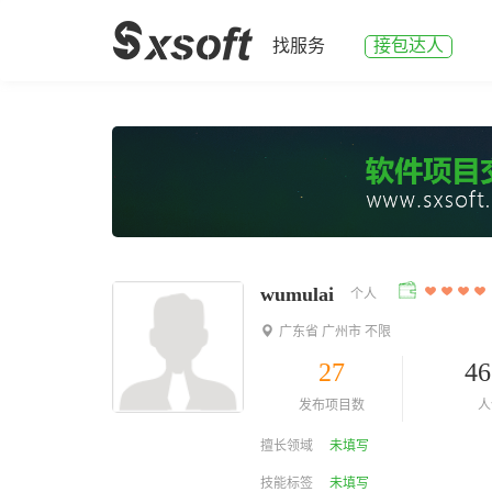
找服务
接包达人
wumulai
个人
广东省 广州市 不限
27
46
发布项目数
人
擅长领域
未填写
技能标签
未填写