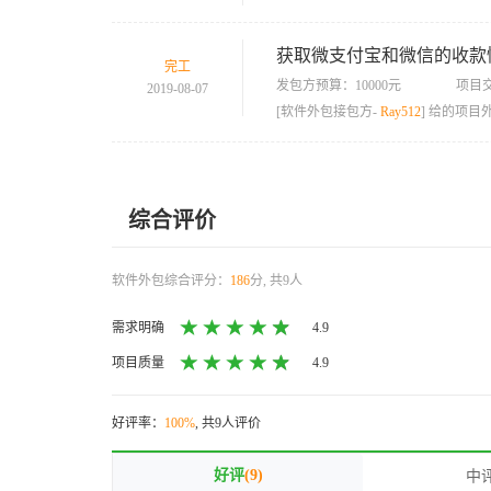
获取微支付宝和微信的收款
完工
发包方预算：10000元
项目交
2019-08-07
[软件外包接包方-
Ray512
] 给的项
综合评价
软件外包综合评分：
186
分, 共9人
需求明确
4.9
项目质量
4.9
好评率：
100%
, 共9人评价
好评
(9)
中