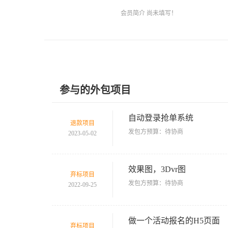
会员简介 尚未填写！
参与的外包项目
自动登录抢单系统
退款项目
发包方预算：待协商
2023-05-02
效果图，3Dvr图
弃标项目
发包方预算：待协商
2022-09-25
做一个活动报名的H5页面
弃标项目