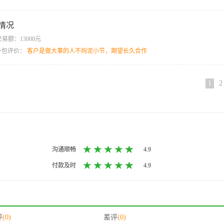
情况
易额：13000元
目外包评价：
客户是做大事的人不拘泥小节，期望长久合作
1
2
沟通顺畅
4.9
付款及时
4.9
评
(0)
差评
(0)