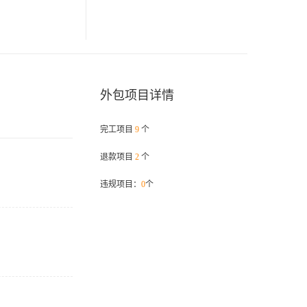
外包项目详情
完工项目
9
个
退款项目
2
个
违规项目：
0
个