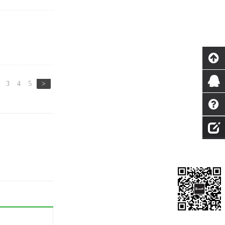
3
4
5
>