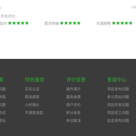
+3
）
目外包评价：
款及时
需求明确
沟通顺畅
南
特色服务
评价信誉
答疑中心
问题
实名认证
操作演示
项目发布问题
流程
精准搜索
服务收费
参与竞标问题
问题
小时报价
用户评价
项目开发问题
协议
不满意退款
积分体系
项目完工问题
竞标
争议解决
信息发布问题