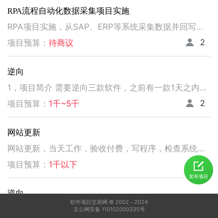
RPA流程自动化数据采集项目实施
RPA项目实施，从SAP、ERP等系统采集数据并回写。请注意以下要求，不符合者请勿扰！ 1、熟悉掌握国内主流RPA设计实施，如弘玑、来也、艺赛旗等产品； 2、有大中型企业RPA流程设计、实施项目经验； 3、非远程、需要现场实施！！！！！！！
2
项目预算：
待商议
逆向
1，项目简介 需要逆向三款软件，之前有一款1天之内有人已经逆向出来，交付给我了。 2，功能需求 逆向出来后，不做任何功能改变，做加密授权就可以了三、人员要求 3，人员要求 精通逆向，做事速度快。不拖延项目进度，能保持实时交流，按时交付。 平台功能可正常使用，无明显bug。 提供项目源码
2
项目预算：
1千~5千
网站更新
网站更新，当天工作，验收付费，写程序，检查系统，更新资料库，按发现问题及时处理，写新的广州话A l软件
5
项目预算：
1千以下
发布项目
逆向
软件项目交易网 © 2002－2024
1，电脑桌面应用做逆向，做加密授权就可以了 2，精通逆向，做事速度快，能迅速交费
京公网安备 110102000335号