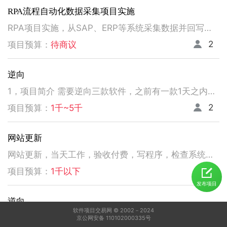
RPA流程自动化数据采集项目实施
RPA项目实施，从SAP、ERP等系统采集数据并回写。请注意以下要求，不符合者请勿扰！ 1、熟悉掌握国内主流RPA设计实施，如弘玑、来也、艺赛旗等产品； 2、有大中型企业RPA流程设计、实施项目经验； 3、非远程、需要现场实施！！！！！！！
2
项目预算：
待商议
逆向
1，项目简介 需要逆向三款软件，之前有一款1天之内有人已经逆向出来，交付给我了。 2，功能需求 逆向出来后，不做任何功能改变，做加密授权就可以了三、人员要求 3，人员要求 精通逆向，做事速度快。不拖延项目进度，能保持实时交流，按时交付。 平台功能可正常使用，无明显bug。 提供项目源码
2
项目预算：
1千~5千
网站更新
网站更新，当天工作，验收付费，写程序，检查系统，更新资料库，按发现问题及时处理，写新的广州话A l软件
5
项目预算：
1千以下
发布项目
逆向
软件项目交易网 © 2002－2024
1，电脑桌面应用做逆向，做加密授权就可以了 2，精通逆向，做事速度快，能迅速交费
京公网安备 110102000335号