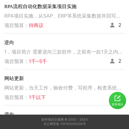
RPA流程自动化数据采集项目实施
RPA项目实施，从SAP、ERP等系统采集数据并回写。请注意以下要求，不符合者请勿扰！ 1、熟悉掌握国内主流RPA设计实施，如弘玑、来也、艺赛旗等产品； 2、有大中型企业RPA流程设计、实施项目经验； 3、非远程、需要现场实施！！！！！！！
2
项目预算：
待商议
逆向
1，项目简介 需要逆向三款软件，之前有一款1天之内有人已经逆向出来，交付给我了。 2，功能需求 逆向出来后，不做任何功能改变，做加密授权就可以了三、人员要求 3，人员要求 精通逆向，做事速度快。不拖延项目进度，能保持实时交流，按时交付。 平台功能可正常使用，无明显bug。 提供项目源码
2
项目预算：
1千~5千
网站更新
网站更新，当天工作，验收付费，写程序，检查系统，更新资料库，按发现问题及时处理，写新的广州话A l软件
5
项目预算：
1千以下
发布项目
逆向
软件项目交易网 © 2002－2024
1，电脑桌面应用做逆向，做加密授权就可以了 2，精通逆向，做事速度快，能迅速交费
京公网安备 110102000335号