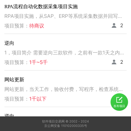
RPA流程自动化数据采集项目实施
RPA项目实施，从SAP、ERP等系统采集数据并回写。请注意以下要求，不符合者请勿扰！ 1、熟悉掌握国内主流RPA设计实施，如弘玑、来也、艺赛旗等产品； 2、有大中型企业RPA流程设计、实施项目经验； 3、非远程、需要现场实施！！！！！！！
2
项目预算：
待商议
逆向
1，项目简介 需要逆向三款软件，之前有一款1天之内有人已经逆向出来，交付给我了。 2，功能需求 逆向出来后，不做任何功能改变，做加密授权就可以了三、人员要求 3，人员要求 精通逆向，做事速度快。不拖延项目进度，能保持实时交流，按时交付。 平台功能可正常使用，无明显bug。 提供项目源码
2
项目预算：
1千~5千
网站更新
网站更新，当天工作，验收付费，写程序，检查系统，更新资料库，按发现问题及时处理，写新的广州话A l软件
5
项目预算：
1千以下
发布项目
逆向
软件项目交易网 © 2002－2024
1，电脑桌面应用做逆向，做加密授权就可以了 2，精通逆向，做事速度快，能迅速交费
京公网安备 110102000335号