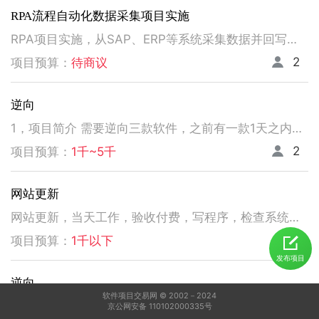
RPA流程自动化数据采集项目实施
RPA项目实施，从SAP、ERP等系统采集数据并回写。请注意以下要求，不符合者请勿扰！ 1、熟悉掌握国内主流RPA设计实施，如弘玑、来也、艺赛旗等产品； 2、有大中型企业RPA流程设计、实施项目经验； 3、非远程、需要现场实施！！！！！！！
2
项目预算：
待商议
逆向
1，项目简介 需要逆向三款软件，之前有一款1天之内有人已经逆向出来，交付给我了。 2，功能需求 逆向出来后，不做任何功能改变，做加密授权就可以了三、人员要求 3，人员要求 精通逆向，做事速度快。不拖延项目进度，能保持实时交流，按时交付。 平台功能可正常使用，无明显bug。 提供项目源码
2
项目预算：
1千~5千
网站更新
网站更新，当天工作，验收付费，写程序，检查系统，更新资料库，按发现问题及时处理，写新的广州话A l软件
5
项目预算：
1千以下
发布项目
逆向
软件项目交易网 © 2002－2024
1，电脑桌面应用做逆向，做加密授权就可以了 2，精通逆向，做事速度快，能迅速交费
京公网安备 110102000335号