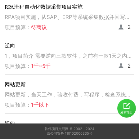
RPA流程自动化数据采集项目实施
RPA项目实施，从SAP、ERP等系统采集数据并回写。请注意以下要求，不符合者请勿扰！ 1、熟悉掌握国内主流RPA设计实施，如弘玑、来也、艺赛旗等产品； 2、有大中型企业RPA流程设计、实施项目经验； 3、非远程、需要现场实施！！！！！！！
2
项目预算：
待商议
逆向
1，项目简介 需要逆向三款软件，之前有一款1天之内有人已经逆向出来，交付给我了。 2，功能需求 逆向出来后，不做任何功能改变，做加密授权就可以了三、人员要求 3，人员要求 精通逆向，做事速度快。不拖延项目进度，能保持实时交流，按时交付。 平台功能可正常使用，无明显bug。 提供项目源码
2
项目预算：
1千~5千
网站更新
网站更新，当天工作，验收付费，写程序，检查系统，更新资料库，按发现问题及时处理，写新的广州话A l软件
5
项目预算：
1千以下
发布项目
逆向
软件项目交易网 © 2002－2024
1，电脑桌面应用做逆向，做加密授权就可以了 2，精通逆向，做事速度快，能迅速交费
京公网安备 110102000335号