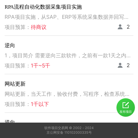
RPA流程自动化数据采集项目实施
RPA项目实施，从SAP、ERP等系统采集数据并回写。请注意以下要求，不符合者请勿扰！ 1、熟悉掌握国内主流RPA设计实施，如弘玑、来也、艺赛旗等产品； 2、有大中型企业RPA流程设计、实施项目经验； 3、非远程、需要现场实施！！！！！！！
2
项目预算：
待商议
逆向
1，项目简介 需要逆向三款软件，之前有一款1天之内有人已经逆向出来，交付给我了。 2，功能需求 逆向出来后，不做任何功能改变，做加密授权就可以了三、人员要求 3，人员要求 精通逆向，做事速度快。不拖延项目进度，能保持实时交流，按时交付。 平台功能可正常使用，无明显bug。 提供项目源码
2
项目预算：
1千~5千
网站更新
网站更新，当天工作，验收付费，写程序，检查系统，更新资料库，按发现问题及时处理，写新的广州话A l软件
5
项目预算：
1千以下
发布项目
逆向
软件项目交易网 © 2002－2024
1，电脑桌面应用做逆向，做加密授权就可以了 2，精通逆向，做事速度快，能迅速交费
京公网安备 110102000335号