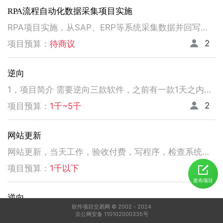
RPA流程自动化数据采集项目实施
RPA项目实施，从SAP、ERP等系统采集数据并回写。请注意以下要求，不符合者请勿扰！ 1、熟悉掌握国内主流RPA设计实施，如弘玑、来也、艺赛旗等产品； 2、有大中型企业RPA流程设计、实施项目经验； 3、非远程、需要现场实施！！！！！！！
2
项目预算：
待商议
逆向
1，项目简介 需要逆向三款软件，之前有一款1天之内有人已经逆向出来，交付给我了。 2，功能需求 逆向出来后，不做任何功能改变，做加密授权就可以了三、人员要求 3，人员要求 精通逆向，做事速度快。不拖延项目进度，能保持实时交流，按时交付。 平台功能可正常使用，无明显bug。 提供项目源码
2
项目预算：
1千~5千
网站更新
网站更新，当天工作，验收付费，写程序，检查系统，更新资料库，按发现问题及时处理，写新的广州话A l软件
5
项目预算：
1千以下
发布项目
逆向
软件项目交易网 © 2002－2024
1，电脑桌面应用做逆向，做加密授权就可以了 2，精通逆向，做事速度快，能迅速交费
京公网安备 110102000335号