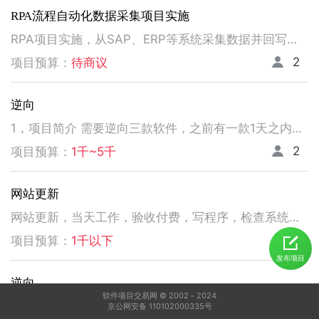
RPA流程自动化数据采集项目实施
RPA项目实施，从SAP、ERP等系统采集数据并回写。请注意以下要求，不符合者请勿扰！ 1、熟悉掌握国内主流RPA设计实施，如弘玑、来也、艺赛旗等产品； 2、有大中型企业RPA流程设计、实施项目经验； 3、非远程、需要现场实施！！！！！！！
2
项目预算：
待商议
逆向
1，项目简介 需要逆向三款软件，之前有一款1天之内有人已经逆向出来，交付给我了。 2，功能需求 逆向出来后，不做任何功能改变，做加密授权就可以了三、人员要求 3，人员要求 精通逆向，做事速度快。不拖延项目进度，能保持实时交流，按时交付。 平台功能可正常使用，无明显bug。 提供项目源码
2
项目预算：
1千~5千
网站更新
网站更新，当天工作，验收付费，写程序，检查系统，更新资料库，按发现问题及时处理，写新的广州话A l软件
5
项目预算：
1千以下
发布项目
逆向
软件项目交易网 © 2002－2024
1，电脑桌面应用做逆向，做加密授权就可以了 2，精通逆向，做事速度快，能迅速交费
京公网安备 110102000335号