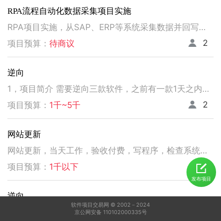
RPA流程自动化数据采集项目实施
RPA项目实施，从SAP、ERP等系统采集数据并回写。请注意以下要求，不符合者请勿扰！ 1、熟悉掌握国内主流RPA设计实施，如弘玑、来也、艺赛旗等产品； 2、有大中型企业RPA流程设计、实施项目经验； 3、非远程、需要现场实施！！！！！！！
2
项目预算：
待商议
逆向
1，项目简介 需要逆向三款软件，之前有一款1天之内有人已经逆向出来，交付给我了。 2，功能需求 逆向出来后，不做任何功能改变，做加密授权就可以了三、人员要求 3，人员要求 精通逆向，做事速度快。不拖延项目进度，能保持实时交流，按时交付。 平台功能可正常使用，无明显bug。 提供项目源码
2
项目预算：
1千~5千
网站更新
网站更新，当天工作，验收付费，写程序，检查系统，更新资料库，按发现问题及时处理，写新的广州话A l软件
5
项目预算：
1千以下
发布项目
逆向
软件项目交易网 © 2002－2024
1，电脑桌面应用做逆向，做加密授权就可以了 2，精通逆向，做事速度快，能迅速交费
京公网安备 110102000335号