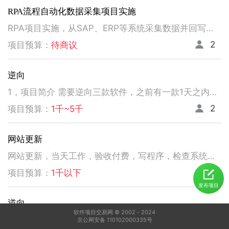
RPA流程自动化数据采集项目实施
RPA项目实施，从SAP、ERP等系统采集数据并回写。请注意以下要求，不符合者请勿扰！ 1、熟悉掌握国内主流RPA设计实施，如弘玑、来也、艺赛旗等产品； 2、有大中型企业RPA流程设计、实施项目经验； 3、非远程、需要现场实施！！！！！！！
2
项目预算：
待商议
逆向
1，项目简介 需要逆向三款软件，之前有一款1天之内有人已经逆向出来，交付给我了。 2，功能需求 逆向出来后，不做任何功能改变，做加密授权就可以了三、人员要求 3，人员要求 精通逆向，做事速度快。不拖延项目进度，能保持实时交流，按时交付。 平台功能可正常使用，无明显bug。 提供项目源码
2
项目预算：
1千~5千
网站更新
网站更新，当天工作，验收付费，写程序，检查系统，更新资料库，按发现问题及时处理，写新的广州话A l软件
5
项目预算：
1千以下
发布项目
逆向
软件项目交易网 © 2002－2024
1，电脑桌面应用做逆向，做加密授权就可以了 2，精通逆向，做事速度快，能迅速交费
京公网安备 110102000335号