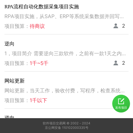
RPA流程自动化数据采集项目实施
RPA项目实施，从SAP、ERP等系统采集数据并回写。请注意以下要求，不符合者请勿扰！ 1、熟悉掌握国内主流RPA设计实施，如弘玑、来也、艺赛旗等产品； 2、有大中型企业RPA流程设计、实施项目经验； 3、非远程、需要现场实施！！！！！！！
2
项目预算：
待商议
逆向
1，项目简介 需要逆向三款软件，之前有一款1天之内有人已经逆向出来，交付给我了。 2，功能需求 逆向出来后，不做任何功能改变，做加密授权就可以了三、人员要求 3，人员要求 精通逆向，做事速度快。不拖延项目进度，能保持实时交流，按时交付。 平台功能可正常使用，无明显bug。 提供项目源码
2
项目预算：
1千~5千
网站更新
网站更新，当天工作，验收付费，写程序，检查系统，更新资料库，按发现问题及时处理，写新的广州话A l软件
5
项目预算：
1千以下
发布项目
逆向
软件项目交易网 © 2002－2024
1，电脑桌面应用做逆向，做加密授权就可以了 2，精通逆向，做事速度快，能迅速交费
京公网安备 110102000335号