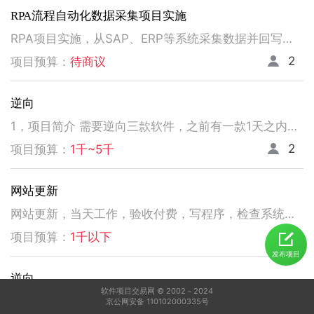
RPA流程自动化数据采集项目实施
RPA项目实施，从SAP、ERP等系统采集数据并回写。请注意以下要求，不符合者请勿扰！ 1、熟悉掌握国内主流RPA设计实施，如弘玑、来也、艺赛旗等产品； 2、有大中型企业RPA流程设计、实施项目经验； 3、非远程、需要现场实施！！！！！！！
2
项目预算：
待商议
逆向
1，项目简介 需要逆向三款软件，之前有一款1天之内有人已经逆向出来，交付给我了。 2，功能需求 逆向出来后，不做任何功能改变，做加密授权就可以了三、人员要求 3，人员要求 精通逆向，做事速度快。不拖延项目进度，能保持实时交流，按时交付。 平台功能可正常使用，无明显bug。 提供项目源码
2
项目预算：
1千~5千
网站更新
网站更新，当天工作，验收付费，写程序，检查系统，更新资料库，按发现问题及时处理，写新的广州话A l软件
5
项目预算：
1千以下
发布项目
逆向
软件项目交易网 © 2002－2024
1，电脑桌面应用做逆向，做加密授权就可以了 2，精通逆向，做事速度快，能迅速交费
京公网安备 110102000335号