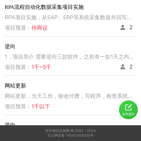
RPA流程自动化数据采集项目实施
RPA项目实施，从SAP、ERP等系统采集数据并回写。请注意以下要求，不符合者请勿扰！ 1、熟悉掌握国内主流RPA设计实施，如弘玑、来也、艺赛旗等产品； 2、有大中型企业RPA流程设计、实施项目经验； 3、非远程、需要现场实施！！！！！！！
2
项目预算：
待商议
逆向
1，项目简介 需要逆向三款软件，之前有一款1天之内有人已经逆向出来，交付给我了。 2，功能需求 逆向出来后，不做任何功能改变，做加密授权就可以了三、人员要求 3，人员要求 精通逆向，做事速度快。不拖延项目进度，能保持实时交流，按时交付。 平台功能可正常使用，无明显bug。 提供项目源码
2
项目预算：
1千~5千
网站更新
网站更新，当天工作，验收付费，写程序，检查系统，更新资料库，按发现问题及时处理，写新的广州话A l软件
5
项目预算：
1千以下
发布项目
逆向
软件项目交易网 © 2002－2024
1，电脑桌面应用做逆向，做加密授权就可以了 2，精通逆向，做事速度快，能迅速交费
京公网安备 110102000335号