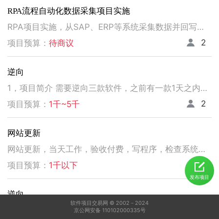
RPA流程自动化数据采集项目实施
RPA项目实施，从SAP、ERP等系统采集数据并回写。请注意以下要求，不符合者请勿扰！ 1、熟悉掌握国内主流RPA设计实施，如弘玑、来也、艺赛旗等产品； 2、有大中型企业RPA流程设计、实施项目经验； 3、非远程、需要现场实施！！！！！！！
2
项目预算：
待商议
逆向
1，项目简介 需要逆向三款软件，之前有一款1天之内有人已经逆向出来，交付给我了。 2，功能需求 逆向出来后，不做任何功能改变，做加密授权就可以了三、人员要求 3，人员要求 精通逆向，做事速度快。不拖延项目进度，能保持实时交流，按时交付。 平台功能可正常使用，无明显bug。 提供项目源码
2
项目预算：
1千~5千
网站更新
网站更新，当天工作，验收付费，写程序，检查系统，更新资料库，按发现问题及时处理，写新的广州话A l软件
5
项目预算：
1千以下
发布项目
逆向
软件项目交易网 © 2002－2024
1，电脑桌面应用做逆向，做加密授权就可以了 2，精通逆向，做事速度快，能迅速交费
京公网安备 110102000335号