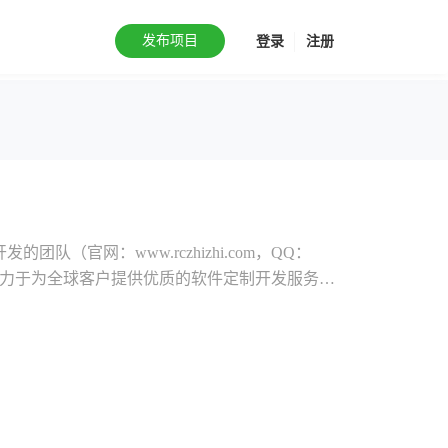
发布项目
登录
注册
队（官网：www.rczhizhi.com，QQ：
011），致力于为全球客户提供优质的软件定制开发服务
ndroid、iPhone、C#、J2ee、PHP、
ax、HTML5以及图形设计等几十种语言、技术；团队成立
计美工组、软件开发组、软件测试组和软件实施部
理方法，通过CMM/CMMI、bugzilla、
项目高速优质完成。我们服务过的客户遍布中国内地、