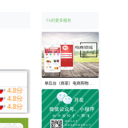
寨、美国和英国等全球各地，在获取客户需求、界
服务、技术支持等方面具有明显优势。我们负责研
适衫APP，已拿到3轮融资！七彩云夺宝APP，
TA的更多服务
P，由个人运作发展为公司规模！红包君APP，第一
00万投资！惠恩思APP，微信公众号稳赚宝，We
们将和科技一起，站在您的背后，竭尽所能，助您
单后台（商家）电商购物平台、多后台（商家）电商购物平台