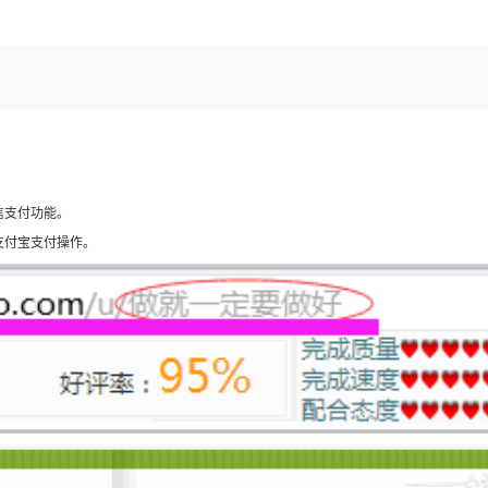
港台、新加坡、日本、澳大利亚、柬埔
面设计与美工、软件开发与测试、软件
发的部分项目已取得巨大成功，例如：衣
获得投资超5000万！手工客网站、AP
轮融资完毕！微信公众号速位，已拿到50
小秘等项目均有望拿到大额投资！ 我
一臂之力！
信支付功能。
支付宝支付操作。