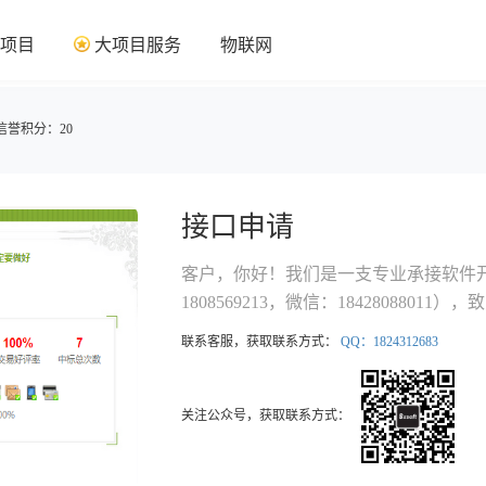
项目
大项目服务
物联网
信誉积分：20
接口申请
客户，你好！我们是一支专业承接软件开发的团
1808569213，微信：18428088
（ITO）。团队以“ do it well if you do it at all !”为服务宗旨,始终坚持客户满意为最终目标,
联系客服，获取联系方式：
QQ：1824312683
以优质服务助力客户成功！团队成员可熟练运用A
HTML/JAVASCRIPT/CSS 、Aj
了分工明确的客户需求获取组、界面设
关注公众号，获取联系方式：
署组；并引进国外先进的软件开发标准流程与管
Future 等工具进行项目管理，保证