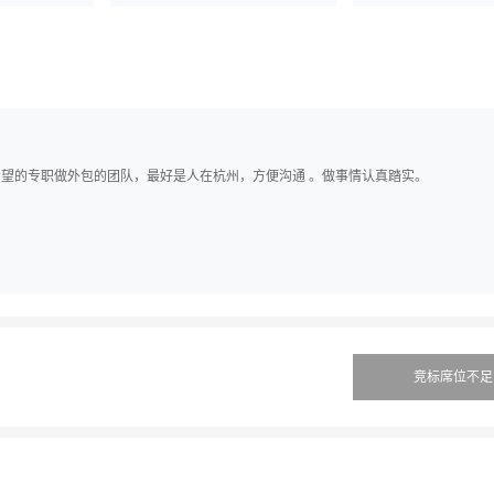
，希望的专职做外包的团队，最好是人在杭州，方便沟通 。做事情认真踏实。
。
竞标席位不足