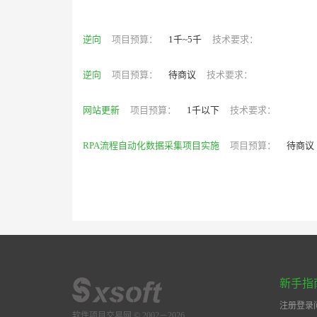
逆向
项目预算：
1千~5千
技术要求：
逆向
项目预算：
待商议
技术要求：
网站更新
项目预算：
1千以下
技术要求：
RPA流程自动化数据采集项目实施
项目预算：
待商议
新手指
注册登录
软件项目交易网 © 2002－2026