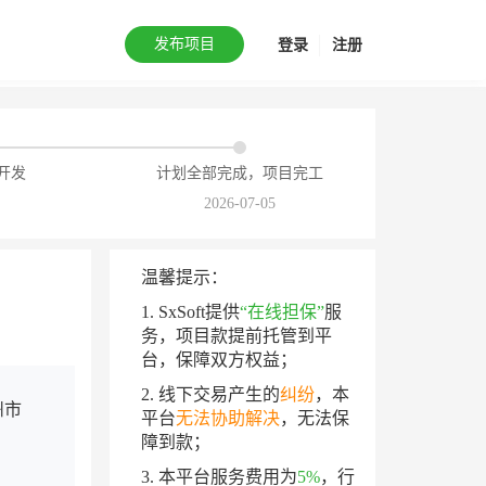
发布项目
登录
注册
开发
计划全部完成，项目完工
2026-07-05
温馨提示：
1. SxSoft提供
“在线担保”
服
务，项目款提前托管到平
台，保障双方权益；
2. 线下交易产生的
纠纷
，本
州市
平台
无法协助解决
，无法保
障到款；
3. 本平台服务费用为
5%
，行