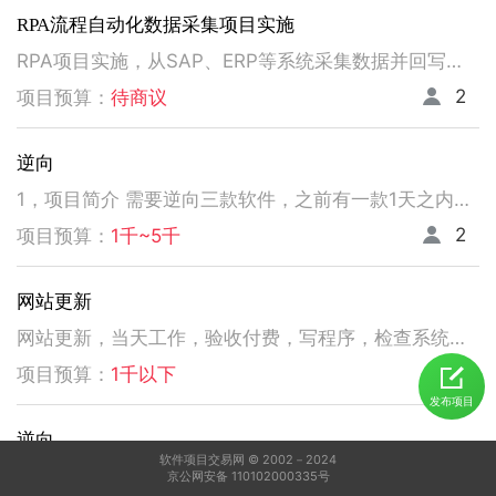
RPA流程自动化数据采集项目实施
RPA项目实施，从SAP、ERP等系统采集数据并回写。请注意以下要求，不符合者请勿扰！ 1、熟悉掌握国内主流RPA设计实施，如弘玑、来也、艺赛旗等产品； 2、有大中型企业RPA流程设计、实施项目经验； 3、非远程、需要现场实施！！！！！！！
2
项目预算：
待商议
逆向
1，项目简介 需要逆向三款软件，之前有一款1天之内有人已经逆向出来，交付给我了。 2，功能需求 逆向出来后，不做任何功能改变，做加密授权就可以了三、人员要求 3，人员要求 精通逆向，做事速度快。不拖延项目进度，能保持实时交流，按时交付。 平台功能可正常使用，无明显bug。 提供项目源码
2
项目预算：
1千~5千
网站更新
网站更新，当天工作，验收付费，写程序，检查系统，更新资料库，按发现问题及时处理，写新的广州话A l软件
5
项目预算：
1千以下
发布项目
逆向
软件项目交易网 © 2002－2024
1，电脑桌面应用做逆向，做加密授权就可以了 2，精通逆向，做事速度快，能迅速交费
京公网安备 110102000335号