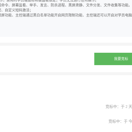
操作，禁用时学员端鼠标和键盘被锁定，学员无法进行任何操作。
远程命令、屏幕监看、举手、发言、防杀进程、黑屏肃静、文件分发、文件收集等功能。
密、自定义短码激活；
网锁屏功能、主控端通过黑白名单功能开启网页限制功能、主控端还可以开启对学员电脑
我要竞标
竞标中：于 2 
竞标中：于 