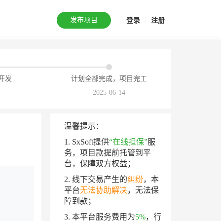
发布项目
登录
注册
开发
计划全部完成，项目完工
2025-06-14
温馨提示：
1. SxSoft提供
“在线担保”
服
务，项目款提前托管到平
台，保障双方权益；
2. 线下交易产生的
纠纷
，本
平台
无法协助解决
，无法保
障到款；
3. 本平台服务费用为
5%
，行