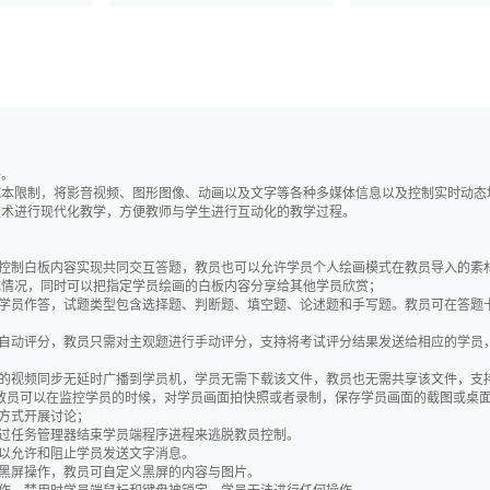
件。
成本限制，将影音视频、图形图像、动画以及文字等各种多媒体信息以及控制实时动态
技术进行现代化教学，方便教师与学生进行互动化的教学过程。
员控制白板内容实现共同交互答题，教员也可以允许学员个人绘画模式在教员导入的素
成情况，同时可以把指定学员绘画的白板内容分享给其他学员欣赏；
于学员作答，试题类型包含选择题、判断题、填空题、论述题和手写题。教员可在答题
可自动评分，教员只需对主观题进行手动评分，支持将考试评分结果发送给相应的学员
放的视频同步无延时广播到学员机，学员无需下载该文件，教员也无需共享该文件，支持
清视频，教员可以在监控学员的时候，对学员画面拍快照或者录制，保存学员画面的截图或桌
种方式开展讨论；
通过任务管理器结束学员端程序进程来逃脱教员控制。
可以允许和阻止学员发送文字消息。
除黑屏操作，教员可自定义黑屏的内容与图片。