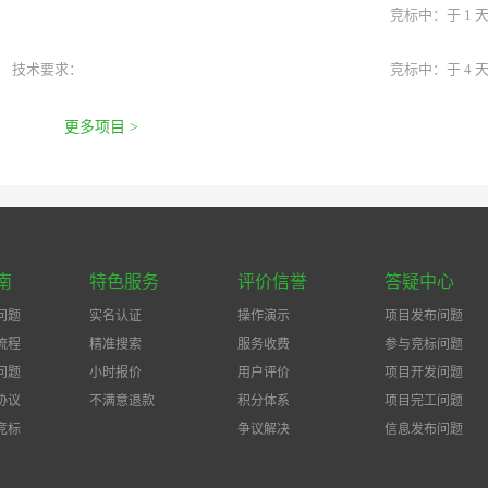
竞标中：于 1 
技术要求：
竞标中：于 4 
更多项目 >
南
特色服务
评价信誉
答疑中心
问题
实名认证
操作演示
项目发布问题
流程
精准搜索
服务收费
参与竞标问题
问题
小时报价
用户评价
项目开发问题
协议
不满意退款
积分体系
项目完工问题
竞标
争议解决
信息发布问题