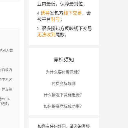
业内最低，保障最到位；
4.
诱导
发包方
线下交易
，会
被平台
封号
；
5. 很多接包方反映线下交易
无法收到
尾款。
地引入教
竞标须知
材白板内
为什么要付费竞标？
卡中为客
付费竞标规则
，并支持
什么情况下竞标退费？
VCD、
面视频；
如何提高竞标成功率？
如您有任何疑问，请咨询客服