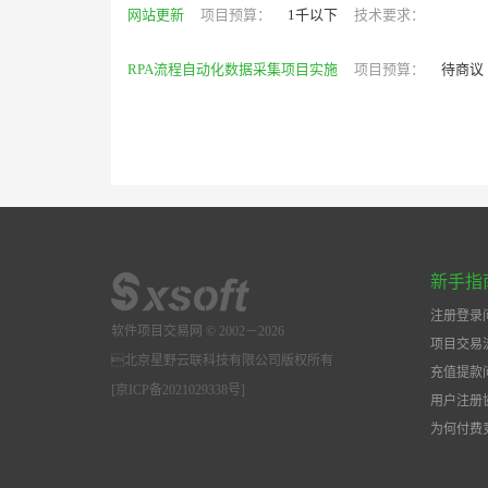
网站更新
项目预算：
1千以下
技术要求：
RPA流程自动化数据采集项目实施
项目预算：
待商议
新手指
注册登录
软件项目交易网 © 2002－2026
项目交易
北京星野云联科技有限公司版权所有
充值提款
[京ICP备2021029338号]
用户注册
为何付费