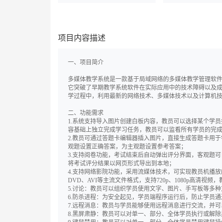
项目内容描述
一、项目简介
多媒体教学系统是一款基于局域网络的多媒体教学管理软
它突破了早期教学系统软件在实际应用中的技术障碍以及
学过程中，利用最新的网络技术、多媒体技术以及计算机
二、功能需求
1.系统支持导入图片创建白板内容，教员可以选择某个学
容基础上独立完成学习任务，教员可以监看所有学员的完
2.教员可通过答题卡编辑器插入图片，直接生成答题卡用
观题设置正确答案，为主观题设置参考答案；
3.支持阅卷功能，考试结束后自动弹出评分界面，客观题
将考试评分结果以网页形式导出到本地；
4.支持网络影院功能，采用流媒体技术，可实现教员机播
DVD、AVI等主流文件格式，支持720p、1080p高
5.讨论：教员可以组织学员使用文字、图片、手写板等多
6.防杀进程：为安全起见，学员端程序运行后，防止学员
7.远程消息：教员与学员能够使用远程消息进行交流，并
8.黑屏肃静：教员可以对单一、部分、全体学员执行或解