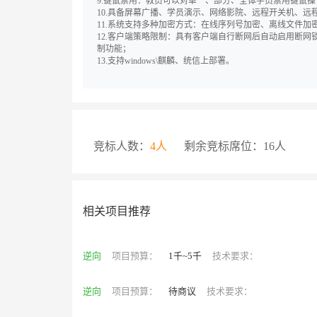
9.键鼠禁用：教员可以对单一、部分、全体学员禁用键鼠
10.具备屏幕广播、学员演示、网络影院、远程开关机、
11.系统支持多种加密方式：在线序列号加密、离线文件加
12.客户端策略限制：具有客户端自行断网后自动启用断
制功能；
13.支持windows\麒麟、统信上部署。
竞标人数：
4人
剩余竞标席位：16人
相关项目推荐
逆向
项目预算：
1千~5千
技术要求：
逆向
项目预算：
待商议
技术要求：